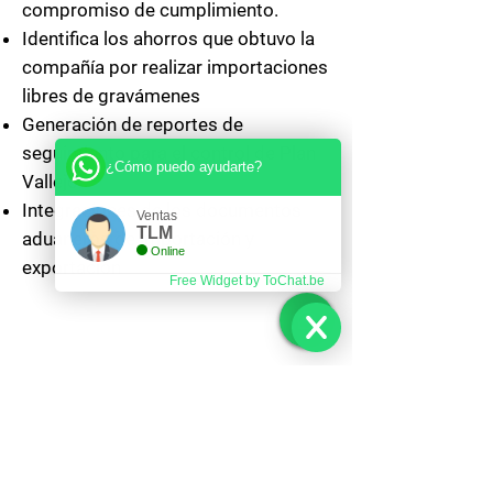
compromiso de cumplimiento.
Identifica los ahorros que obtuvo la
compañía por realizar importaciones
libres de gravámenes
Generación de reportes de
seguimiento para el control de Plan
¿Cómo puedo ayudarte?
Vallejo.
Integraciones de los documentos
Ventas
TLM
aduaneros de importación y
Online
exportación
Free Widget by ToChat.be
Módulo
Robot de
Nacionalización